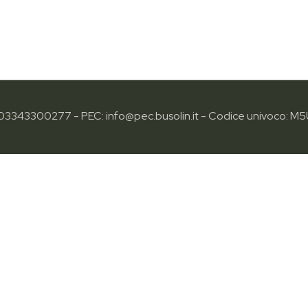
: 03343300277 - PEC: info@pec.busolin.it - Codice univoco: M