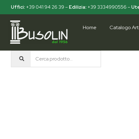
Uffici:
+39 041 94 26 39
–
Edilizia:
+39 3334990556
–
Ute
Home
Catalogo Arti
Busolin S.R.L.
Forniture materiali e servizi per l'edilizia a Venezia Mestre