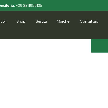
nsileria:
+39 3311958135
coli
Shop
Servizi
Marche
Contattaci