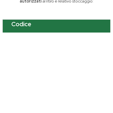
autorizzati
al ritiro e relativo stoccaggio:
Codice
15 01 06
Descrizione
Imballagi in Materiali Misti
17 01 07
Miscuglio di Cemento,
Mattoni, Mattonelle e
Descrizione
Ceramiche diverso da
quello di cui alla voce 17
01 06