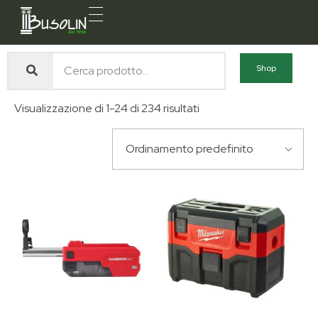
Busolin S.R.L.
Forniture materiali e servizi per l'edilizia a Venezia Mestre
Shop
Visualizzazione di 1-24 di 234 risultati