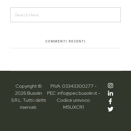
COMMENTI RECENTI
Copyright ©
P.IVA: 03343300277 -
2026 Busolin
PEC: info@pec.busolin.it -
S.R.L. Tutti i diritti
Codice univoco:
riservati.
M5UXCR1