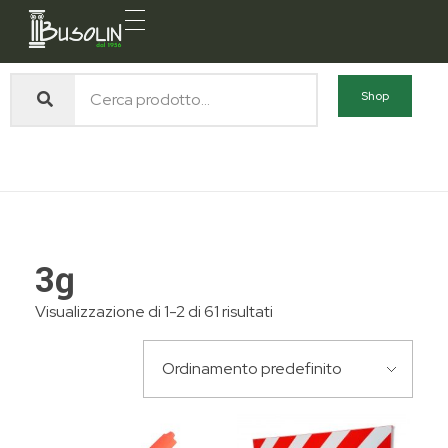
Busolin S.R.L.
Forniture materiali e servizi per l'edilizia a Venezia Mestre
Home
Prodotti
3g
Shop
3g
3g
Visualizzazione di 1-2 di 61 risultati