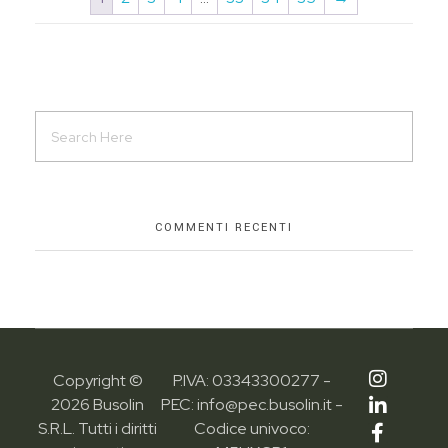
COMMENTI RECENTI
Copyright ©
P.IVA: 03343300277 -
2026 Busolin
PEC: info@pec.busolin.it -
S.R.L. Tutti i diritti
Codice univoco: