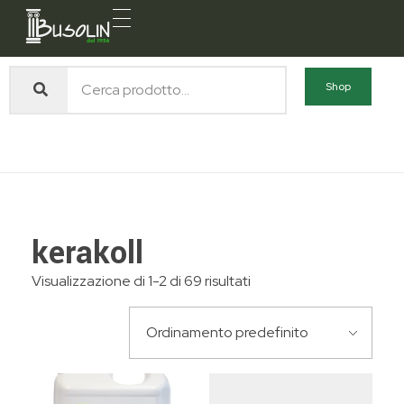
Busolin S.R.L.
Forniture materiali e servizi per l'edilizia a Venezia Mestre
Home
Prodotti
kerakoll
Shop
kerakoll
kerakoll
Visualizzazione di 1-2 di 69 risultati