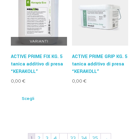
VARIANTI
ACTIVE PRIME FIX KG. 5
ACTIVE PRIME GRIP KG. 5
tanica additivo di presa
tanica additivo di presa
“KERAKOLL”
“KERAKOLL”
0,00
€
0,00
€
Scegli
1
2
3
4
…
33
34
35
→