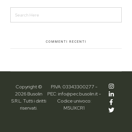
COMMENTI RECENTI
Copyright ©
P.IVA: 03343300277 -
2026 Busolin
PEC: info@pec.busolin.it -
S.R.L. Tutti i diritti
Codice univoco:
riservati.
M5UXCR1