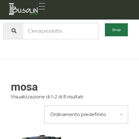
Busolin S.R.L.
Forniture materiali e servizi per l'edilizia a Venezia Mestre
Home
Prodotti
mosa
Shop
mosa
mosa
Visualizzazione di 1-2 di 8 risultati