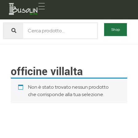
officine villalta
Busolin S.R.L.
Forniture materiali e servizi per l'edilizia a Venezia Mestre
Shop
officine villalta
Non è stato trovato nessun prodotto
che corrisponde alla tua selezione.