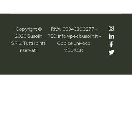
Copyright ©
P.IVA: 03343300277 -
2026 Busolin
PEC: info@pec.busolin.it -
S.R.L. Tutti i diritti
Codice univoco:
riservati.
M5UXCR1