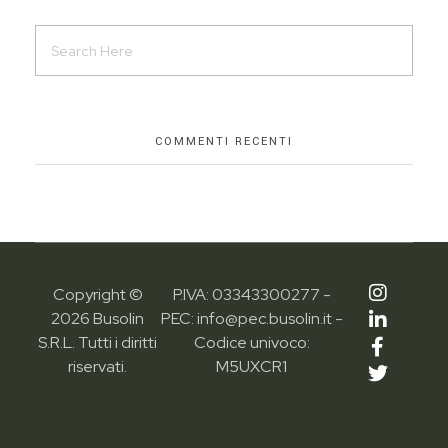
COMMENTI RECENTI
Copyright ©
P.IVA: 03343300277 -
2026 Busolin
PEC: info@pec.busolin.it -
S.R.L. Tutti i diritti
Codice univoco:
riservati.
M5UXCR1