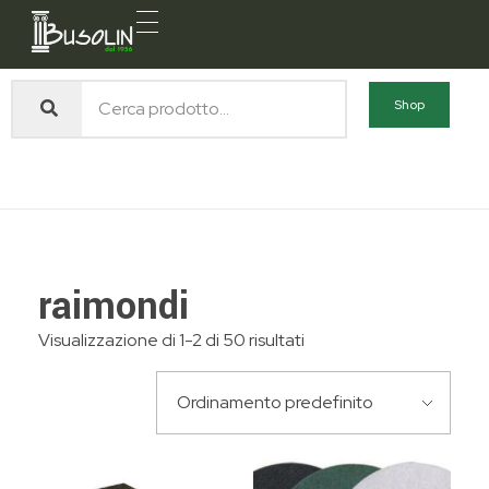
Busolin S.R.L.
Forniture materiali e servizi per l'edilizia a Venezia Mestre
Home
Prodotti
raimondi
Shop
raimondi
raimondi
Visualizzazione di 1-2 di 50 risultati