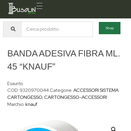
Busolin S.R.L.
Forniture materiali e servizi per l'edilizia a Venezia Mestre
Shop
BANDA ADESIVA FIBRA ML.
45 “KNAUF”
Esaurito
COD:
9320970044
Categorie:
ACCESSORI SISTEMA
CARTONGESSO
,
CARTONGESSO-ACCESSORI
Marchio:
knauf