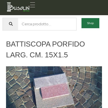
Busolin S.R.L.
Forniture materiali e servizi per l'edilizia a Venezia Mestre
Shop
BATTISCOPA PORFIDO
LARG. CM. 15X1.5