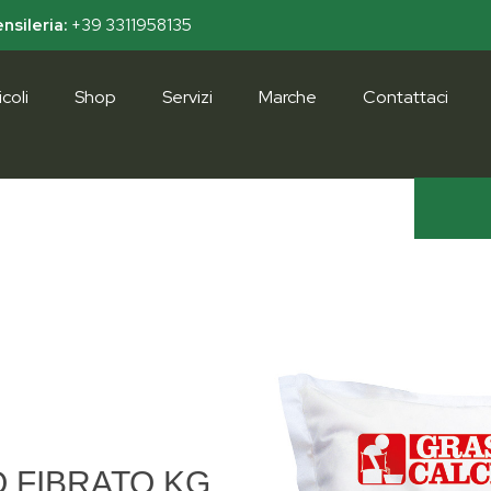
nsileria:
+39 3311958135
coli
Shop
Servizi
Marche
Contattaci
 FIBRATO KG.