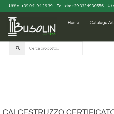
Uffici:
+39 041 94 26 39
–
Edilizia:
+39 3334990556
–
Ute
Home
Catalogo Arti
Busolin S.R.L.
Forniture materiali e servizi per l'edilizia a Venezia Mestre
CALCESTRUZZO CERTIFICATO