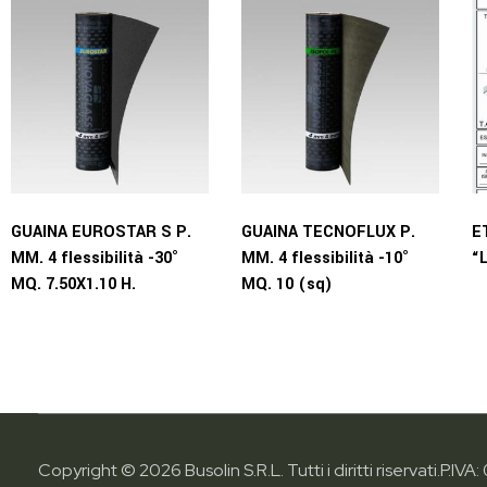
GUAINA EUROSTAR S P.
GUAINA TECNOFLUX P.
E
MM. 4 flessibilità -30°
MM. 4 flessibilità -10°
“
MQ. 7.50X1.10 H.
MQ. 10 (sq)
Copyright © 2026 Busolin S.R.L. Tutti i diritti riservati.
P.IVA