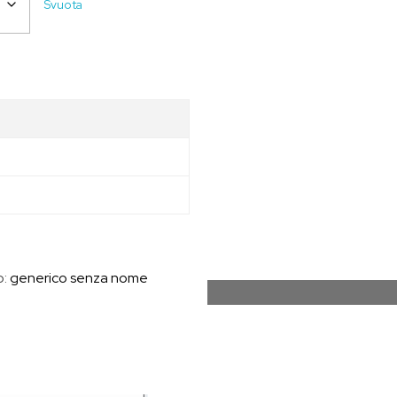
Svuota
o:
generico senza nome