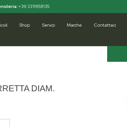
nsileria:
+39 3311958135
coli
Shop
Servizi
Marche
Contattaci
RETTA DIAM.