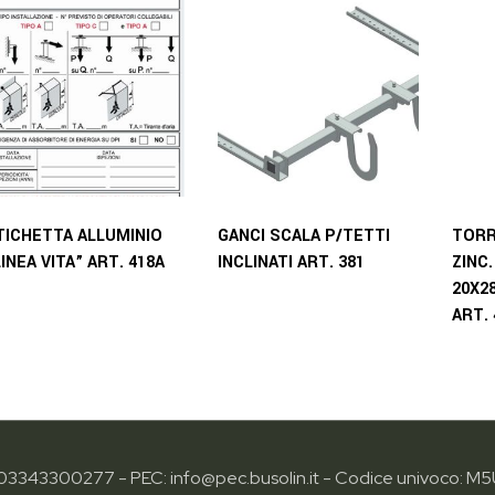
TICHETTA ALLUMINIO
GANCI SCALA P/TETTI
TORR
LINEA VITA” ART. 418A
INCLINATI ART. 381
ZINC
20X28
ART.
: 03343300277 - PEC: info@pec.busolin.it - Codice univoco: M