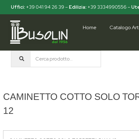
Uffici:
+39 041 94 26 39
–
Edilizia:
+39 3334990556
–
Ute
Home
Catalogo Arti
Busolin S.R.L.
Forniture materiali e servizi per l'edilizia a Venezia Mestre
CAMINETTO COTTO SOLO TOR
12