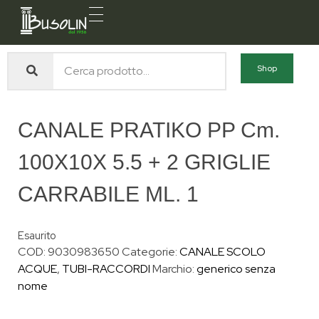
Busolin S.R.L.
Forniture materiali e servizi per l'edilizia a Venezia Mestre
Shop
CANALE PRATIKO PP Cm.
100X10X 5.5 + 2 GRIGLIE
CARRABILE ML. 1
Esaurito
COD:
9030983650
Categorie:
CANALE SCOLO
ACQUE
,
TUBI-RACCORDI
Marchio:
generico senza
nome