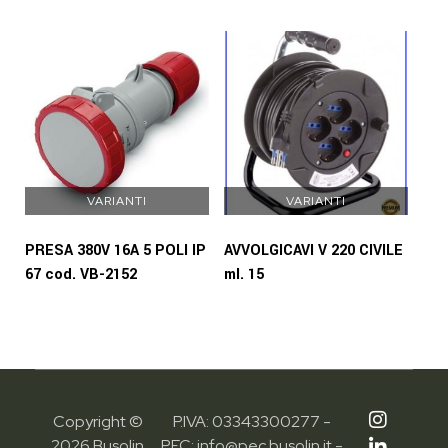
VARIANTI
VARIANTI
PRESA 380V 16A 5 POLI IP
AVVOLGICAVI V 220 CIVILE
67 cod. VB-2152
ml. 15
Copyright ©
P.IVA: 03343300277 -
2026 Busolin
PEC: info@pec.busolin.it -