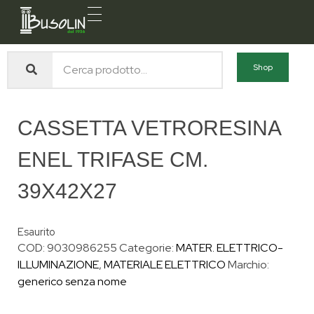
Busolin S.R.L.
Forniture materiali e servizi per l'edilizia a Venezia Mestre
Shop
CASSETTA VETRORESINA
ENEL TRIFASE CM.
39X42X27
Esaurito
COD:
9030986255
Categorie:
MATER. ELETTRICO-
ILLUMINAZIONE
,
MATERIALE ELETTRICO
Marchio:
generico senza nome