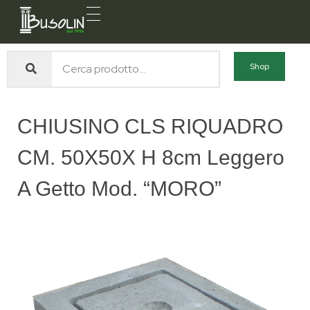
Busolin S.R.L.
Forniture materiali e servizi per l'edilizia a Venezia Mestre
Shop
CHIUSINO CLS RIQUADRO
CM. 50X50X H 8cm Leggero
A Getto Mod. “MORO”