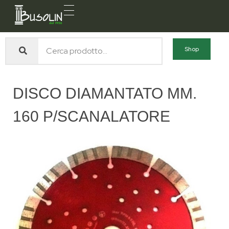
Busolin S.R.L.
Forniture materiali e servizi per l'edilizia a Venezia Mestre
Shop
DISCO DIAMANTATO MM.
160 P/SCANALATORE