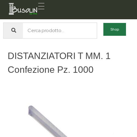
Busolin S.R.L.
Forniture materiali e servizi per l'edilizia a Venezia Mestre
Shop
DISTANZIATORI T MM. 1
Confezione Pz. 1000