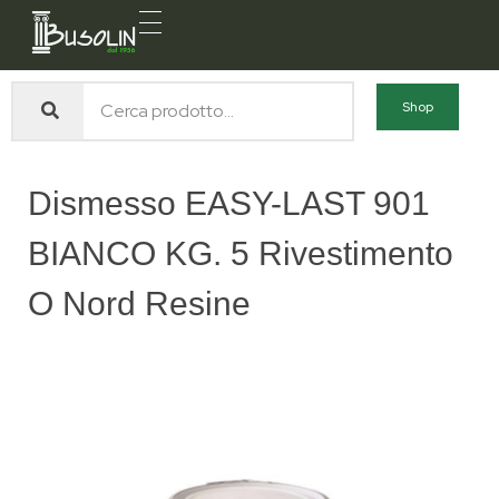
Busolin S.R.L.
Forniture materiali e servizi per l'edilizia a Venezia Mestre
Shop
Dismesso EASY-LAST 901
BIANCO KG. 5 Rivestimento
O Nord Resine