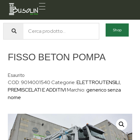
Busolin S.R.L.
Forniture materiali e servizi per l'edilizia a Venezia Mestre
Shop
FISSO BETON POMPA
Esaurito
COD:
9014001540
Categorie:
ELETTROUTENSILI
,
PREMISCELATI E ADDITIVI
Marchio:
generico senza
nome