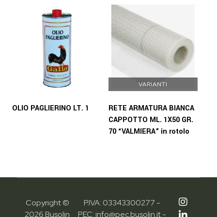
VARIANTI
OLIO PAGLIERINO LT. 1
RETE ARMATURA BIANCA
CAPPOTTO ML. 1X50 GR.
70 “VALMIERA” in rotolo
Copyright ©
P.IVA: 03343300277 -
2026 Busolin
PEC: info@pec.busolin.it -