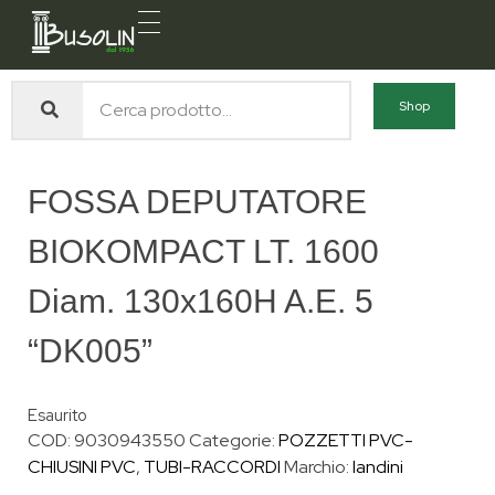
Busolin S.R.L.
Forniture materiali e servizi per l'edilizia a Venezia Mestre
Shop
FOSSA DEPUTATORE
BIOKOMPACT LT. 1600
Diam. 130x160H A.E. 5
“DK005”
Esaurito
COD:
9030943550
Categorie:
POZZETTI PVC-
CHIUSINI PVC
,
TUBI-RACCORDI
Marchio:
landini