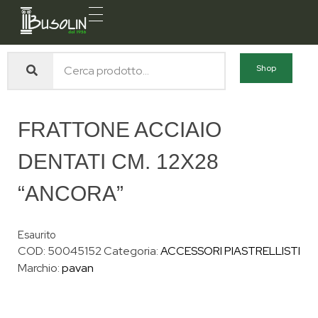
Busolin S.R.L.
Forniture materiali e servizi per l'edilizia a Venezia Mestre
Shop
FRATTONE ACCIAIO
DENTATI CM. 12X28
“ANCORA”
Esaurito
COD:
50045152
Categoria:
ACCESSORI PIASTRELLISTI
Marchio:
pavan