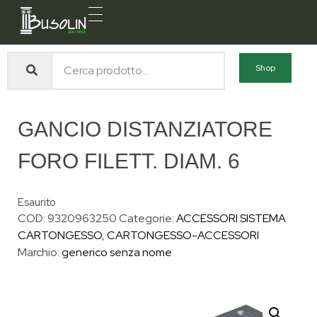
Busolin S.R.L.
Forniture materiali e servizi per l'edilizia a Venezia Mestre
Shop
GANCIO DISTANZIATORE
FORO FILETT. DIAM. 6
Esaurito
COD:
9320963250
Categorie:
ACCESSORI SISTEMA
CARTONGESSO
,
CARTONGESSO-ACCESSORI
Marchio:
generico senza nome