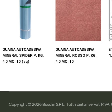
GUAINA AUTOADESIVA
GUAINA AUTOADESIVA
E
MINERAL SPIDER P. KG.
MINERAL ROSSO P. KG.
“
4.0 MQ. 10 (sq)
4.0 MQ. 10
Copyright © 2026 Busolin S.R.L. Tutti i diritti riservati.
P.IVA