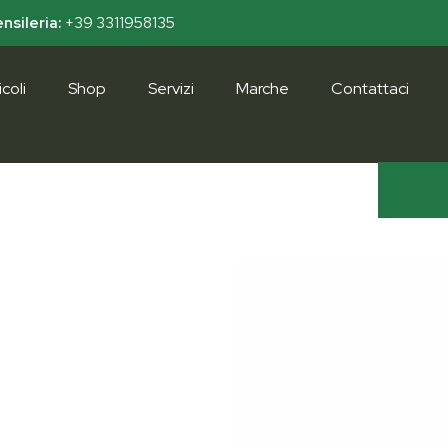
nsileria:
+39 3311958135
coli
Shop
Servizi
Marche
Contattaci