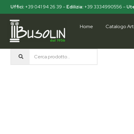
Uffici:
+39 041 94 26 39
–
Edilizia:
+39 3334990556
–
Ute
Home
Catalogo Arti
Busolin S.R.L.
Forniture materiali e servizi per l'edilizia a Venezia Mestre