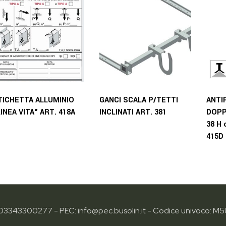
TICHETTA ALLUMINIO
GANCI SCALA P/TETTI
ANTI
LINEA VITA” ART. 418A
INCLINATI ART. 381
DOPP
38 H 
415D
: 03343300277 - PEC: info@pec.busolin.it - Codice univoco: M