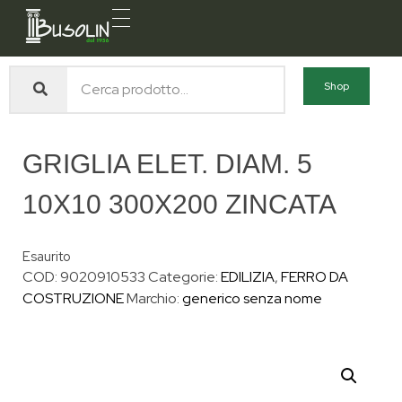
Busolin S.R.L.
Forniture materiali e servizi per l'edilizia a Venezia Mestre
Shop
GRIGLIA ELET. DIAM. 5
10X10 300X200 ZINCATA
Esaurito
COD:
9020910533
Categorie:
EDILIZIA
,
FERRO DA
COSTRUZIONE
Marchio:
generico senza nome