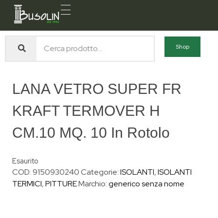
Busolin S.R.L.
Forniture materiali e servizi per l'edilizia a Venezia Mestre
Shop
LANA VETRO SUPER FR
KRAFT TERMOVER H
CM.10 MQ. 10 In Rotolo
Esaurito
COD:
9150930240
Categorie:
ISOLANTI
,
ISOLANTI
TERMICI
,
PITTURE
Marchio:
generico senza nome