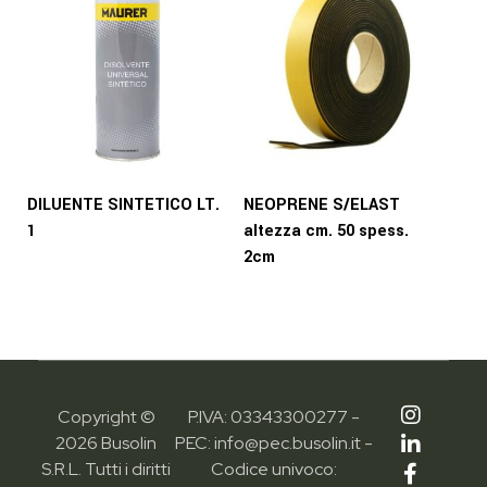
DILUENTE SINTETICO LT.
NEOPRENE S/ELAST
1
altezza cm. 50 spess.
2cm
Copyright ©
P.IVA: 03343300277 -
2026 Busolin
PEC: info@pec.busolin.it -
S.R.L. Tutti i diritti
Codice univoco: