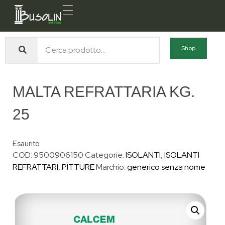
Busolin S.R.L.
Forniture materiali e servizi per l'edilizia a Venezia Mestre
Shop
MALTA REFRATTARIA KG.
25
Esaurito
COD:
9500906150
Categorie:
ISOLANTI
,
ISOLANTI
REFRATTARI
,
PITTURE
Marchio:
generico senza nome