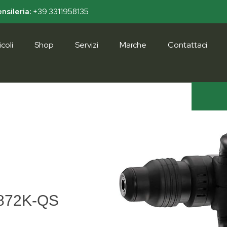
nsileria:
+39 3311958135
coli
Shop
Servizi
Marche
Contattaci
872K-QS