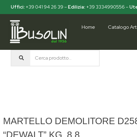
Uffici:
+39 041 94 26 39
–
Edilizia:
+39 3334990556
–
Ute
Home
Catalogo Arti
Busolin S.R.L.
Forniture materiali e servizi per l'edilizia a Venezia Mestre
MARTELLO DEMOLITORE D25
“DEWALT” KG. 8.8