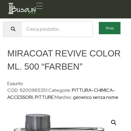
Busolin S.R.L.
Forniture materiali e servizi per l'edilizia a Venezia Mestre
Shop
MIRACOAT REVIVE COLOR
ML. 500 “FARBEN”
Esaurito
COD:
9200985351
Categorie:
PITTURA-CHIMICA-
ACCESSORI
,
PITTURE
Marchio:
generico senza nome