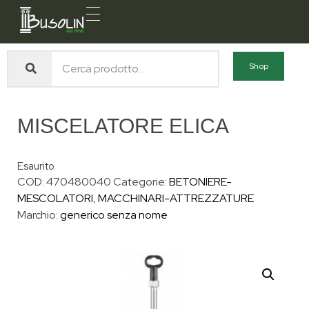
Busolin S.R.L.
Forniture materiali e servizi per l'edilizia a Venezia Mestre
Shop
MISCELATORE ELICA
Esaurito
COD:
470480040
Categorie:
BETONIERE-
MESCOLATORI
,
MACCHINARI-ATTREZZATURE
Marchio:
generico senza nome