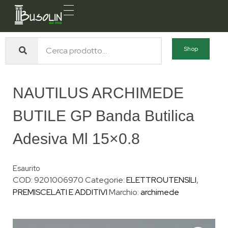
Busolin S.R.L.
Forniture materiali e servizi per l'edilizia a Venezia Mestre
Shop
NAUTILUS ARCHIMEDE
BUTILE GP Banda Butilica
Adesiva Ml 15×0.8
Esaurito
COD:
9201006970
Categorie:
ELETTROUTENSILI
,
PREMISCELATI E ADDITIVI
Marchio:
archimede