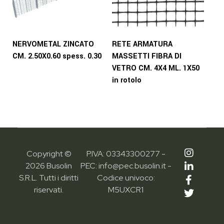
NERVOMETAL ZINCATO
RETE ARMATURA
CM. 2.50X0.60 spess. 0.30
MASSETTI FIBRA DI
VETRO CM. 4X4 ML. 1X50
in rotolo
Copyright ©
P.IVA: 03343300277 -
2026 Busolin
PEC: info@pec.busolin.it -
S.R.L. Tutti i diritti
Codice univoco:
riservati.
M5UXCR1