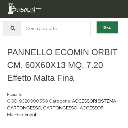
Busolin S.R.L.
Forniture materiali e servizi per l'edilizia a Venezia Mestre
Shop
PANNELLO ECOMIN ORBIT
CM. 60X60X13 MQ. 7.20
Effetto Malta Fina
Esaurito
COD:
9320990550
Categorie:
ACCESSORI SISTEMA
CARTONGESSO
,
CARTONGESSO-ACCESSORI
Marchio:
knauf