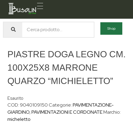
Busolin S.R.L.
Forniture materiali e servizi per l'edilizia a Venezia Mestre
Shop
PIASTRE DOGA LEGNO CM.
100X25X8 MARRONE
QUARZO “MICHIELETTO”
Esaurito
COD:
9040109150
Categorie:
PAVIMENTAZIONE-
GIARDINO
,
PAVIMENTAZIONI E CORDONATE
Marchio:
micheletto