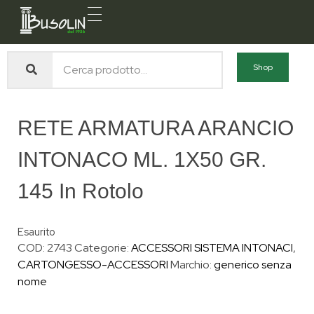
Busolin S.R.L.
Forniture materiali e servizi per l'edilizia a Venezia Mestre
Shop
RETE ARMATURA ARANCIO
INTONACO ML. 1X50 GR.
145 In Rotolo
Esaurito
COD:
2743
Categorie:
ACCESSORI SISTEMA INTONACI
,
CARTONGESSO-ACCESSORI
Marchio:
generico senza
nome