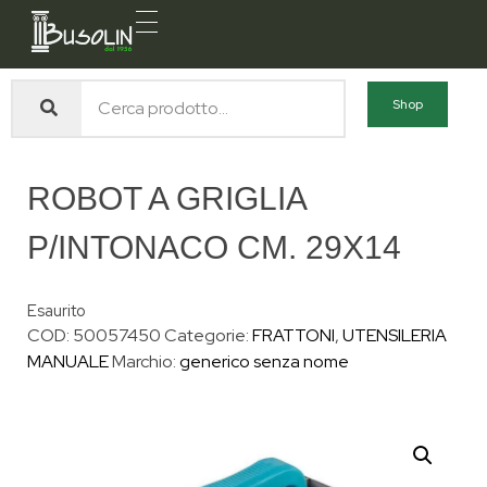
Busolin S.R.L.
Forniture materiali e servizi per l'edilizia a Venezia Mestre
Shop
ROBOT A GRIGLIA
P/INTONACO CM. 29X14
Esaurito
COD:
50057450
Categorie:
FRATTONI
,
UTENSILERIA
MANUALE
Marchio:
generico senza nome