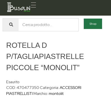
Busolin S.R.L.
Forniture materiali e servizi per l'edilizia a Venezia Mestre
Shop
ROTELLA D
P/TAGLIAPIASTRELLE
PICCOLE “MONOLIT”
Esaurito
COD:
470477350
Categoria:
ACCESSORI
PIASTRELLISTI
Marchio:
montolit