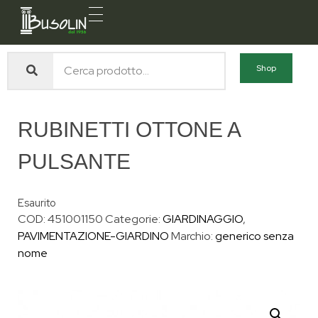
Busolin S.R.L.
Forniture materiali e servizi per l'edilizia a Venezia Mestre
Shop
RUBINETTI OTTONE A
PULSANTE
Esaurito
COD:
451001150
Categorie:
GIARDINAGGIO
,
PAVIMENTAZIONE-GIARDINO
Marchio:
generico senza
nome