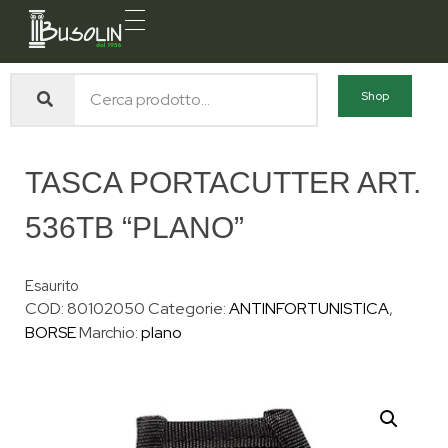
Busolin S.R.L.
Forniture materiali e servizi per l'edilizia a Venezia Mestre
Shop
TASCA PORTACUTTER ART.
536TB “PLANO”
Esaurito
COD:
80102050
Categorie:
ANTINFORTUNISTICA
,
BORSE
Marchio:
plano