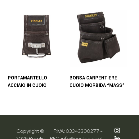
PORTAMARTELLO
BORSA CARPENTIERE
ACCIAIO IN CUOIO
CUOIO MORBIDA “MASS”
Copyright ©
P.IVA: 03343300277 -
2026 Busolin
PEC: info@pec.busolin.it -