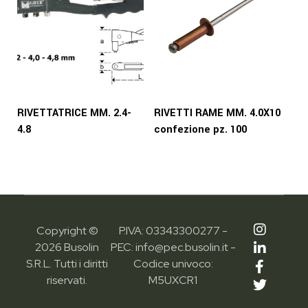
RIVETTATRICE MM. 2.4-
RIVETTI RAME MM. 4.0X10
4.8
confezione pz. 100
Copyright ©
P.IVA: 03343300277 -
2026 Busolin
PEC: info@pec.busolin.it -
S.R.L. Tutti i diritti
Codice univoco:
riservati.
M5UXCR1