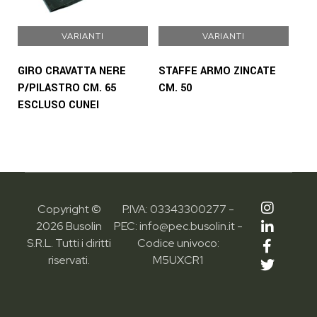
VARIANTI
VARIANTI
GIRO CRAVATTA NERE
STAFFE ARMO ZINCATE
P/PILASTRO CM. 65
CM. 50
ESCLUSO CUNEI
Copyright ©
P.IVA: 03343300277 -
2026 Busolin
PEC: info@pec.busolin.it -
S.R.L. Tutti i diritti
Codice univoco:
riservati.
M5UXCR1