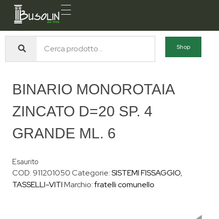
Busolin S.R.L.
Forniture materiali e servizi per l'edilizia a Venezia Mestre
Shop
BINARIO MONOROTAIA
ZINCATO D=20 SP. 4
GRANDE ML. 6
Esaurito
COD:
911201050
Categorie:
SISTEMI FISSAGGIO
,
TASSELLI-VITI
Marchio:
fratelli comunello