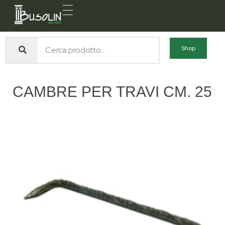
Busolin S.R.L.
Forniture materiali e servizi per l'edilizia a Venezia Mestre
Shop
CAMBRE PER TRAVI CM. 25