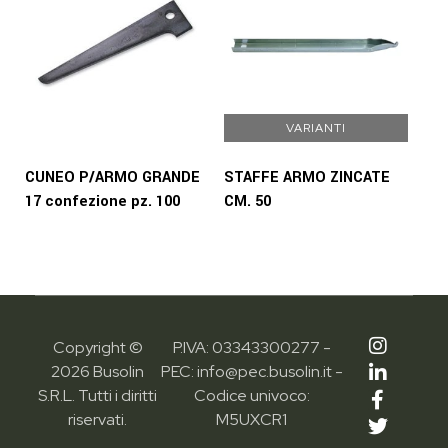
VARIANTI
CUNEO P/ARMO GRANDE
STAFFE ARMO ZINCATE
17 confezione pz. 100
CM. 50
Copyright ©
P.IVA: 03343300277 -
2026 Busolin
PEC: info@pec.busolin.it -
S.R.L. Tutti i diritti
Codice univoco:
riservati.
M5UXCR1