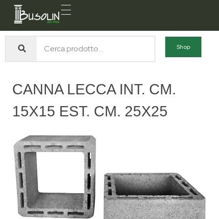
Busolin S.R.L.
Forniture materiali e servizi per l'edilizia a Venezia Mestre
Shop
CANNA LECCA INT. CM.
15X15 EST. CM. 25X25