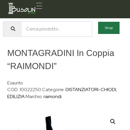
Busolin S.R.L.
Forniture materiali e servizi per l'edilizia a Venezia Mestre
Shop
MONTAGRADINI In Coppia
“RAIMONDI”
Esaurito
COD:
10022250
Categorie:
DISTANZIATORI-CHIODI
,
EDILIZIA
Marchio:
raimondi