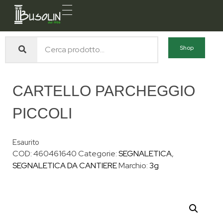
Busolin S.R.L.
Forniture materiali e servizi per l'edilizia a Venezia Mestre
Shop
CARTELLO PARCHEGGIO
PICCOLI
Esaurito
COD:
460461640
Categorie:
SEGNALETICA
,
SEGNALETICA DA CANTIERE
Marchio:
3g