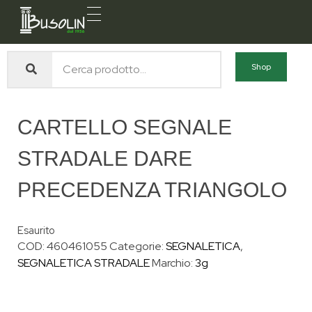
Busolin S.R.L.
Forniture materiali e servizi per l'edilizia a Venezia Mestre
Shop
CARTELLO SEGNALE
STRADALE DARE
PRECEDENZA TRIANGOLO
Esaurito
COD:
460461055
Categorie:
SEGNALETICA
,
SEGNALETICA STRADALE
Marchio:
3g