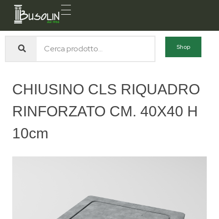
Busolin S.R.L.
Forniture materiali e servizi per l'edilizia a Venezia Mestre
Shop
CHIUSINO CLS RIQUADRO
RINFORZATO CM. 40X40 H
10cm