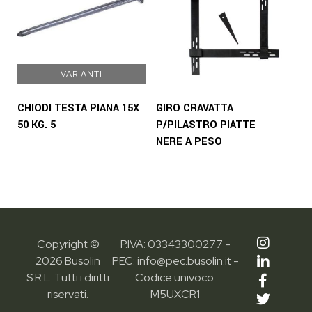
VARIANTI
CHIODI TESTA PIANA 15X
GIRO CRAVATTA
50 KG. 5
P/PILASTRO PIATTE
NERE A PESO
Copyright ©
P.IVA: 03343300277 -
2026 Busolin
PEC: info@pec.busolin.it -
S.R.L. Tutti i diritti
Codice univoco:
riservati.
M5UXCR1