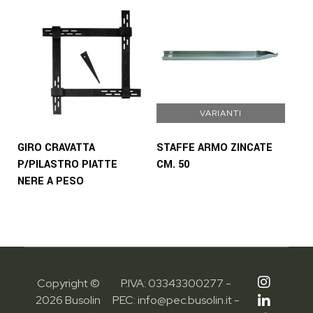
VARIANTI
GIRO CRAVATTA
STAFFE ARMO ZINCATE
P/PILASTRO PIATTE
CM. 50
NERE A PESO
Copyright ©
P.IVA: 03343300277 -
2026 Busolin
PEC: info@pec.busolin.it -