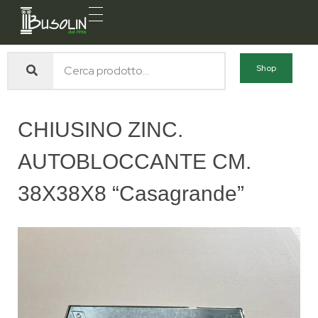
Busolin S.R.L.
Forniture materiali e servizi per l'edilizia a Venezia Mestre
Shop
CHIUSINO ZINC.
AUTOBLOCCANTE CM.
38X38X8 “Casagrande”