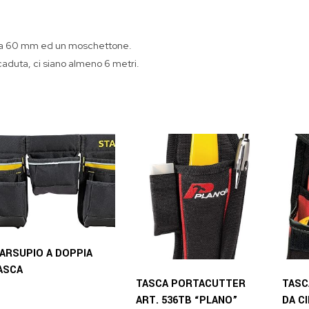
tura 60 mm ed un moschettone.
o caduta, ci siano almeno 6 metri.
ARSUPIO A DOPPIA
ASCA
TASCA PORTACUTTER
TASC
ART. 536TB “PLANO”
DA C