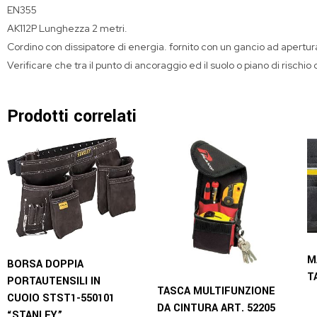
EN355
AK112P Lunghezza 2 metri.
Cordino con dissipatore di energia. fornito con un gancio ad aper
Verificare che tra il punto di ancoraggio ed il suolo o piano di rischi
Prodotti correlati
M
BORSA DOPPIA
T
PORTAUTENSILI IN
TASCA MULTIFUNZIONE
CUOIO STST1-550101
DA CINTURA ART. 52205
“STANLEY”