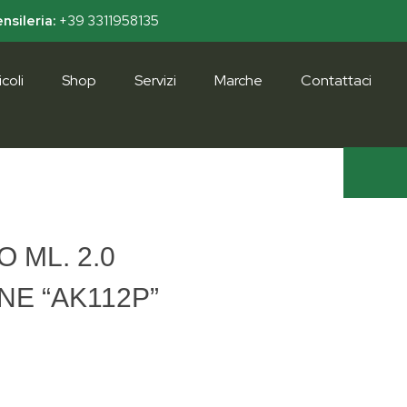
nsileria:
+39 3311958135
coli
Shop
Servizi
Marche
Contattaci
 ML. 2.0
E “AK112P”