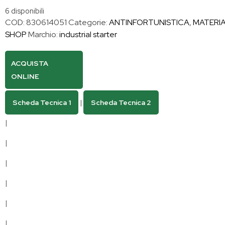
6 disponibili
COD:
830614051
Categorie:
ANTINFORTUNISTICA
,
MATERIA
SHOP
Marchio:
industrial starter
ACQUISTA
ONLINE
Scheda Tecnica 1
|
Scheda Tecnica 2
|
|
|
|
|
|