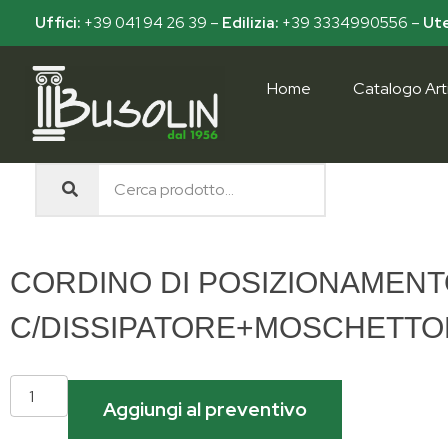
Uffici:
+39 041 94 26 39
–
Edilizia:
+39 3334990556
–
Ute
Home
Catalogo Arti
Busolin S.R.L.
Forniture materiali e servizi per l'edilizia a Venezia Mestre
CORDINO DI POSIZIONAMENTO
C/DISSIPATORE+MOSCHETTON
Aggiungi al preventivo