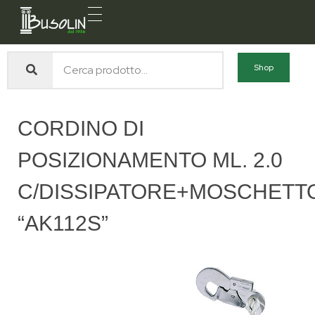
Busolin S.R.L.
Forniture materiali e servizi per l'edilizia a Venezia Mestre
Shop
CORDINO DI
POSIZIONAMENTO ML. 2.0
C/DISSIPATORE+MOSCHETT
“AK112S”