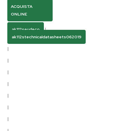
ACQUISTA
ONLINE
ak112seudeco
|
ak112stechnicaldatasheets062019
|
|
|
|
|
|
|
|