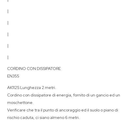
|
|
|
|
|
CORDINO CON DISSIPATORE
EN355
AK112S Lunghezza 2 metri.
Cordino con dissipatore di energia, fornito di un gancio ed un
moschettone.
Verificare che tra il punto di ancoraggio ed il suolo o piano di
rischio caduta, ci siano almeno 6 metri.