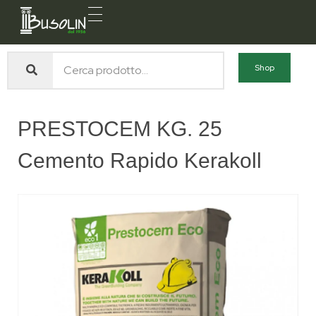
Busolin S.R.L.
Forniture materiali e servizi per l'edilizia a Venezia Mestre
Shop
PRESTOCEM KG. 25
Cemento Rapido Kerakoll